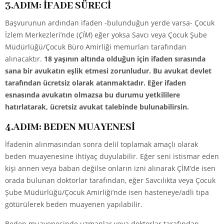
3.ADIM: İFADE SÜRECİ
Başvurunun ardından ifaden -bulunduğun yerde varsa- Çocuk
İzlem Merkezleri’nde (
ÇİM
) eğer yoksa Savcı veya Çocuk Şube
Müdürlüğü/Çocuk Büro Amirliği memurları tarafından
alınacaktır.
18 yaşının altında olduğun için ifaden sırasında
sana bir avukatın eşlik etmesi zorunludur. Bu avukat devlet
tarafından ücretsiz olarak atanmaktadır. Eğer ifaden
esnasında avukatın olmazsa bu durumu yetkililere
hatırlatarak, ücretsiz avukat talebinde bulunabilirsin.
4.ADIM: BEDEN MUAYENESİ
İfadenin alınmasından sonra delil toplamak amaçlı olarak
beden muayenesine ihtiyaç duyulabilir. Eğer seni istismar eden
kişi annen veya baban değilse onların izni alınarak ÇİM’de isen
orada bulunan doktorlar tarafından, eğer Savcılıkta veya Çocuk
Şube Müdürlüğü/Çocuk Amirliği’nde isen hasteneye/adli tıpa
götürülerek beden muayenen yapılabilir.
Beden muayenesinde uzmanlar veya doktorlar tarafından