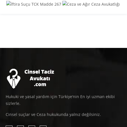
Hukuki ve yasal yardım için Türkiye’nin En iyi uzman ekibi
sizlerle.
Cinsel suçlar ve Ceza hukukunda yalnız değilsiniz.