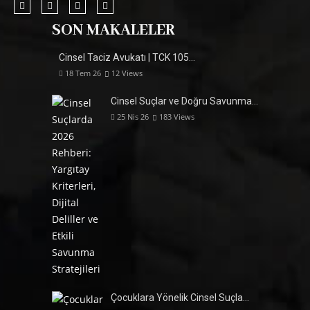
SON MAKALELER
Cinsel Taciz Avukatı | TCK 105…
18 Tem 26
12
Views
Cinsel Suçlar ve Doğru Savunma…
25 Nis 26
183
Views
Çocuklara Yönelik Cinsel Suçla…