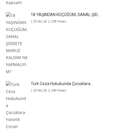
18 YAŞINDAN KÜÇÜĞÜM, SANAL ŞİD…
25 Nis 26
238
Views
Türk Ceza Hukukunda Çocuklara…
20 Nis 26
249
Views