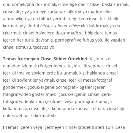
onu öpmek/ona dokunmak, cinselliğe dair fiziksel baskı kurmak,
cinsel ilişkiye girmeye zorlamak, alkol veya madde etkisi
altındayken ya da bilinci yerinde değilken cinsel birliktelik
kurmak, giysilerini (
etek, eşofman, elbise vb.
) kaldırmak ya da
çıkarmak, cinsel bölgelere dokunma/özel bölgelere temas
içeren her türlü davranış, pornografi ve fuhuş yolu ile yapılan
cinsel sömürü, tecavüz vb.
Temas İçermeyen Cinsel Şiddet Örnekleri:
Kişinin izni
olmadan izlemek röntgenlemek, teşhircilik yapmak, cinsel
içerikli ima ve söylemlerde bulunmak, kişi hakkında cinsel
içerikli söylentiler yaymak, cinsel içerikli mesaj/fotoğraf
göndermek, çocuk/ergene pornografik ögeler içeren
fotoğraf/video gösterilmesi, çocuk/ergenin cinsel içerikli
fotoğraf/videolarının çekilmesi veya pornografik amaçlı
kullanılması, cinsel ilişki konusunda zorlayıcı olmak, cinselliğe
dair sözel baskı kurmak vb.
!
Temas içeren veya içermeyen cinsel şiddet türleri Türk Ceza