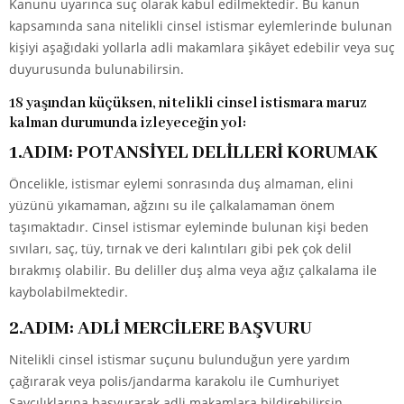
Kanunu uyarınca suç olarak kabul edilmektedir. Bu kanun
kapsamında sana nitelikli cinsel istismar eylemlerinde bulunan
kişiyi aşağıdaki yollarla adli makamlara şikâyet edebilir veya suç
duyurusunda bulunabilirsin.
18 yaşından küçüksen, nitelikli cinsel istismara maruz
kalman durumunda izleyeceğin yol:
1.ADIM: POTANSİYEL DELİLLERİ KORUMAK
Öncelikle, istismar eylemi sonrasında duş almaman, elini
yüzünü yıkamaman, ağzını su ile çalkalamaman önem
taşımaktadır. Cinsel istismar eyleminde bulunan kişi beden
sıvıları, saç, tüy, tırnak ve deri kalıntıları gibi pek çok delil
bırakmış olabilir. Bu deliller duş alma veya ağız çalkalama ile
kaybolabilmektedir.
2.ADIM: ADLİ MERCİLERE BAŞVURU
Nitelikli cinsel istismar suçunu bulunduğun yere yardım
çağırarak veya polis/jandarma karakolu ile Cumhuriyet
Savcılıklarına başvurarak adli makamlara bildirebilirsin.