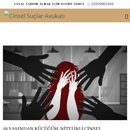
05309963494
ㅤYASAL YARDIM ALMAK İÇİN DOĞRU ADRES
18 YAŞINDAN KÜÇÜĞÜM, NİTELİKLİ CİNSEL