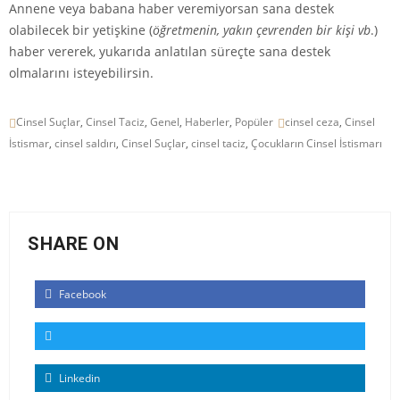
Annene veya babana haber veremiyorsan sana destek
olabilecek bir yetişkine (
öğretmenin, yakın çevrenden bir kişi vb
.)
haber vererek, yukarıda anlatılan süreçte sana destek
olmalarını isteyebilirsin.
Cinsel Suçlar
,
Cinsel Taciz
,
Genel
,
Haberler
,
Popüler
cinsel ceza
,
Cinsel
İstismar
,
cinsel saldırı
,
Cinsel Suçlar
,
cinsel taciz
,
Çocukların Cinsel İstismarı
SHARE ON
Facebook
Linkedin