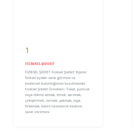
1
FİZİKSEL ŞİDDET
FİZİKSEL ŞİDDET Fiziksel Şiddet: Kişinin
fiziksel açıdan zarar görmesi ve
bedensel bütünlüğünün bozulmasıdır.
Fiziksel Şiddet Örnekleri: Tokat, yumruk
veya tekme atmak, itmek, sarsmak,
çekiştirmek, ısırmak, yakmak, eşya
fırlatmak, belirli nesnelerle bedene
zarar verilmesi