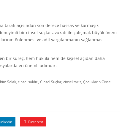
a tarafı açısından son derece hassas ve karmaşık
eneyimli bir cinsel suçlar avukatı ile çalışmak büyük önem
ıplarının önlenmesi ve adil yargılanmanın sağlanması
len bir süreç, hem hukuki hem de kişisel açıdan daha
dosyalarda en önemli adımdır.
him Solak
,
cinsel saldırı
,
Cinsel Suçlar
,
cinsel taciz
,
Çocukların Cinsel
inkedin
Pinterest