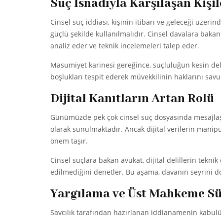
Suç İsnadıyla Karşılaşan Kişi
Cinsel suç iddiası, kişinin itibarı ve geleceği üzer
güçlü şekilde kullanılmalıdır. Cinsel davalara bakan 
analiz eder ve teknik incelemeleri talep eder.
Masumiyet karinesi gereğince, suçluluğun kesin delil
boşlukları tespit ederek müvekkilinin haklarını savu
Dijital Kanıtların Artan Rolü
Günümüzde pek çok cinsel suç dosyasında mesajlaşma
olarak sunulmaktadır. Ancak dijital verilerin manip
önem taşır.
Cinsel suçlara bakan avukat, dijital delillerin tekn
edilmediğini denetler. Bu aşama, davanın seyrini d
Yargılama ve Üst Mahkeme Sü
Savcılık tarafından hazırlanan iddianamenin kabul