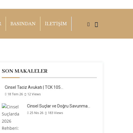
R
BASINDAN
İLETİŞİM
SON MAKALELER
Cinsel Taciz Avukatı | TCK 105…
18 Tem 26
12
Views
Cinsel Suçlar ve Doğru Savunma…
25 Nis 26
183
Views