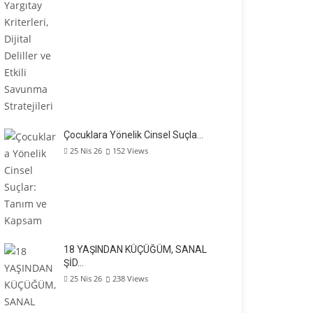
Çocuklara Yönelik Cinsel Suçla…
25 Nis 26
152
Views
18 YAŞINDAN KÜÇÜĞÜM, SANAL
ŞİD…
25 Nis 26
238
Views