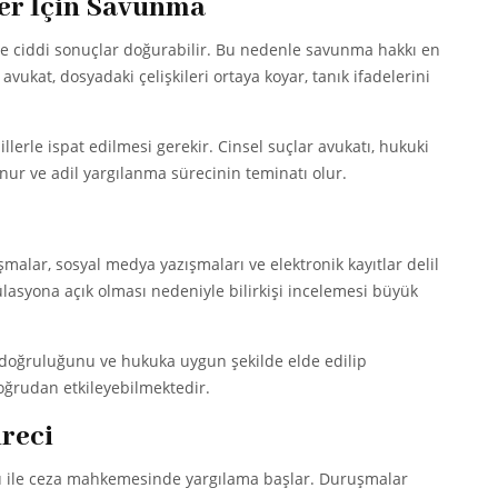
ler İçin Savunma
inde ciddi sonuçlar doğurabilir. Bu nedenle savunma hakkı en
avukat, dosyadaki çelişkileri ortaya koyar, tanık ifadelerini
lerle ispat edilmesi gerekir. Cinsel suçlar avukatı, hukuki
nur ve adil yargılanma sürecinin teminatı olur.
lar, sosyal medya yazışmaları ve elektronik kayıtlar delil
ülasyona açık olması nedeniyle bilirkişi incelemesi büyük
ik doğruluğunu ve hukuka uygun şekilde elde edilip
oğrudan etkileyebilmektedir.
reci
ü ile ceza mahkemesinde yargılama başlar. Duruşmalar