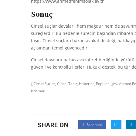
https://www.ahmedfehimsolak.av.tr
Sonuç
Cinsel suçlar davaları, hem mağdur hem de savunm
süreçlerdir. Bu nedenle sürecin başından itibaren d
taşır. Cinsel suçlara bakan avukat desteği, hak kay
açısından temel güvencedir.
Cinsel davalara bakan avukat rehberliğinde yürütü
güvenli ve kontrollü ilerler. Hukuki destek, bu tür 
Cinsel Suçlar
,
Cinsel Taciz
,
Haberler
,
Popüler
Av. Ahmed Fe
İstismarı
SHARE ON
Facebook
L