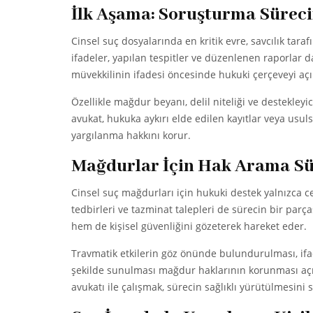
İlk Aşama: Soruşturma Sürec
Cinsel suç dosyalarında en kritik evre, savcılık t
ifadeler, yapılan tespitler ve düzenlenen raporlar d
müvekkilinin ifadesi öncesinde hukuki çerçeveyi açık
Özellikle mağdur beyanı, delil niteliği ve destekleyi
avukat, hukuka aykırı elde edilen kayıtlar veya usuls
yargılanma hakkını korur.
Mağdurlar İçin Hak Arama Sü
Cinsel suç mağdurları için hukuki destek yalnızca ceza
tedbirleri ve tazminat talepleri de sürecin bir par
hem de kişisel güvenliğini gözeterek hareket eder.
Travmatik etkilerin göz önünde bulundurulması, ifa
şekilde sunulması mağdur haklarının korunması açı
avukatı ile çalışmak, sürecin sağlıklı yürütülmesini s