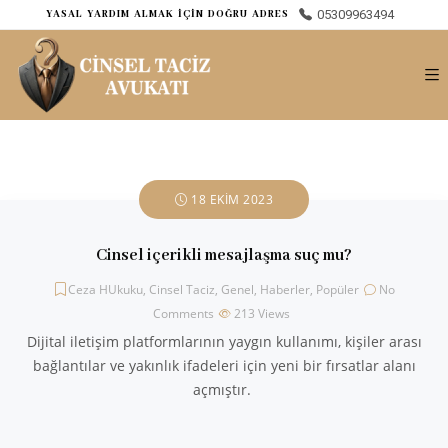
05309963494
ㅤYASAL YARDIM ALMAK İÇİN DOĞRU ADRES
18 EKIM 2023
Cinsel içerikli mesajlaşma suç mu?
Ceza HUkuku
,
Cinsel Taciz
,
Genel
,
Haberler
,
Popüler
No
Comments
213
Views
Dijital iletişim platformlarının yaygın kullanımı, kişiler arası
bağlantılar ve yakınlık ifadeleri için yeni bir fırsatlar alanı
açmıştır.