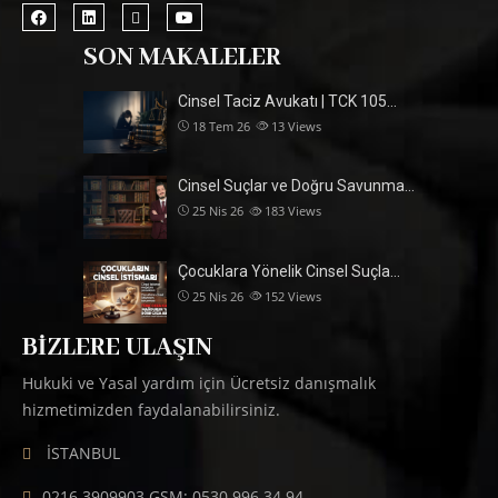
SON MAKALELER
Cinsel Taciz Avukatı | TCK 105…
18 Tem 26
13
Views
Cinsel Suçlar ve Doğru Savunma…
25 Nis 26
183
Views
Çocuklara Yönelik Cinsel Suçla…
25 Nis 26
152
Views
BIZLERE ULAŞIN
Hukuki ve Yasal yardım için Ücretsiz danışmalık
hizmetimizden faydalanabilirsiniz.
İSTANBUL
0216 3909903 GSM: 0530 996 34 94