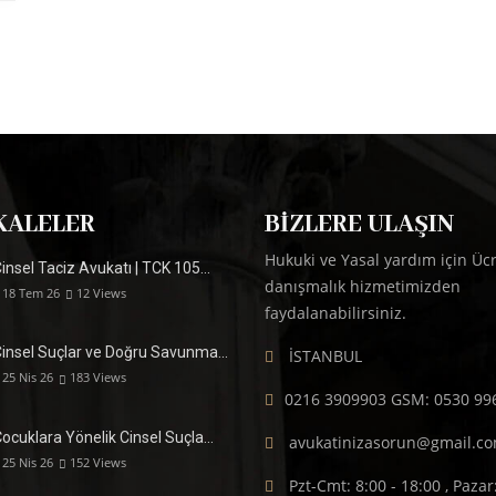
KALELER
BIZLERE ULAŞIN
Hukuki ve Yasal yardım için Ücr
insel Taciz Avukatı | TCK 105…
danışmalık hizmetimizden
18 Tem 26
12
Views
faydalanabilirsiniz.
Cinsel Suçlar ve Doğru Savunma…
İSTANBUL
25 Nis 26
183
Views
0216 3909903 GSM: 0530 99
ocuklara Yönelik Cinsel Suçla…
avukatinizasorun@gmail.c
25 Nis 26
152
Views
Pzt-Cmt: 8:00 - 18:00 , Pazar