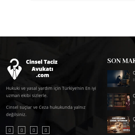
SON MA
C
Hukuki ve yasal yardım için Türkiye’nin En iyi
uzman ekibi sizlerle.
Cinsel suçlar ve Ceza hukukunda yalnız
değilsiniz.
Ç