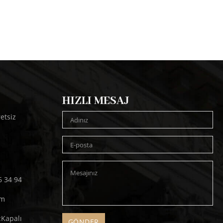
HIZLI MESAJ
etsiz
6 34 94
om
:Kapalı