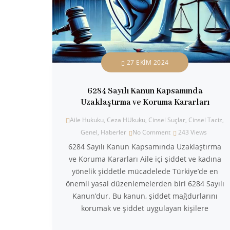
27 EKIM 2024
6284 Sayılı Kanun Kapsamında
Uzaklaştırma ve Koruma Kararları
Aile Hukuku
,
Ceza HUkuku
,
Cinsel Suçlar
,
Cinsel Taciz
,
Genel
,
Haberler
No Comment
243
Views
6284 Sayılı Kanun Kapsamında Uzaklaştırma
ve Koruma Kararları Aile içi şiddet ve kadına
yönelik şiddetle mücadelede Türkiye’de en
önemli yasal düzenlemelerden biri 6284 Sayılı
Kanun’dur. Bu kanun, şiddet mağdurlarını
korumak ve şiddet uygulayan kişilere