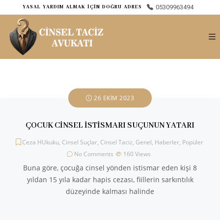
05309963494
ㅤYASAL YARDIM ALMAK İÇİN DOĞRU ADRES
26 EKIM 2023
ÇOCUK CİNSEL İSTİSMARI SUÇUNUN YATARI
Ceza HUkuku
,
Cinsel Suçlar
,
Cinsel Taciz
,
Genel
,
Haberler
,
Popüler
No Comments
160
Views
Buna göre, çocuğa cinsel yönden istismar eden kişi 8
yıldan 15 yıla kadar hapis cezası, fiillerin sarkıntılık
düzeyinde kalması halinde