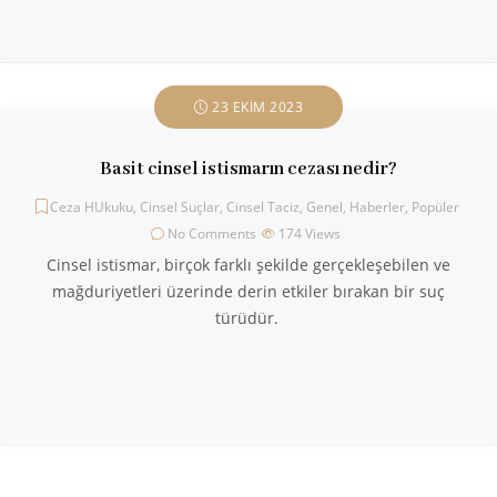
23 EKIM 2023
Basit cinsel istismarın cezası nedir?
Ceza HUkuku
,
Cinsel Suçlar
,
Cinsel Taciz
,
Genel
,
Haberler
,
Popüler
No Comments
174
Views
Cinsel istismar, birçok farklı şekilde gerçekleşebilen ve
mağduriyetleri üzerinde derin etkiler bırakan bir suç
türüdür.