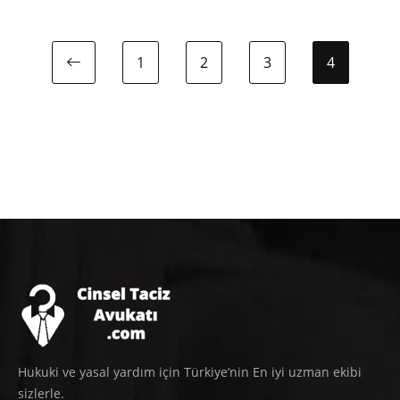
1
2
3
4
Previous page
Hukuki ve yasal yardım için Türkiye’nin En iyi uzman ekibi
sizlerle.