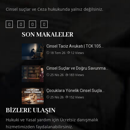
Cinsel suçlar ve Ceza hukukunda yalnız değilsiniz.
SON MAKALELER
Cinsel Taciz Avukatı | TCK 105…
18 Tem 26
12
Views
Cinsel Suçlar ve Doğru Savunma…
25 Nis 26
183
Views
Çocuklara Yönelik Cinsel Suçla…
25 Nis 26
152
Views
BIZLERE ULAŞIN
Hukuki ve Yasal yardım için Ücretsiz danışmalık
hizmetimizden faydalanabilirsiniz.